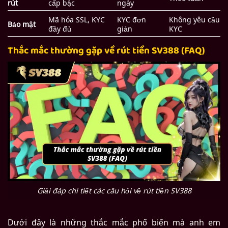
rút
cấp bậc
ngày
Mã hóa SSL, KYC
KYC đơn
Không yêu cầu
Bảo mật
đầy đủ
giản
KYC
Thắc mắc thường gặp về rút tiền SV388 (FAQ)
Giải đáp chi tiết các câu hỏi về rút tiền SV388
Dưới đây là những thắc mắc phổ biến mà anh em