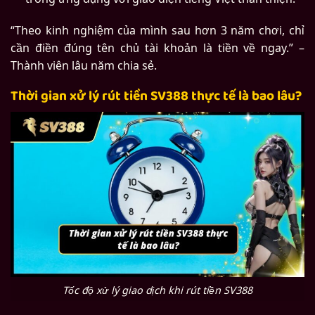
“Theo kinh nghiệm của mình sau hơn 3 năm chơi, chỉ
cần điền đúng tên chủ tài khoản là tiền về ngay.” –
Thành viên lâu năm chia sẻ.
Thời gian xử lý rút tiền SV388 thực tế là bao lâu?
Tốc độ xử lý giao dịch khi rút tiền SV388