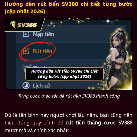
Hướng dẫn rút tiền SV388 chi tiết từng bước
(cập nhật 2026)
Từng bước thao tác để rút tiền SV388 thành công
Dù là tân binh hay người chơi lâu năm, bạn cũng nên
hiểu đúng quy trình để
rút tiền thắng cược SV388
mượt mà và chính xác nhất: