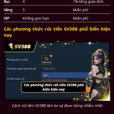
Bạc
4
1% tổng giao dịch
Vàng
5
Miễn phí
VIP
Không giới hạn
Miễn phí
Các phương thức rút tiền SV388 phổ biến hiện
nay
Cách rút tiền SV388 tiện lợi và được dùng nhiều nhất