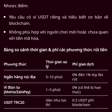
Nhược điểm:
Yêu cầu có ví USDT riêng và hiểu biết cơ bản về
blockchain.
Không phù hợp với người chơi mới hoặc chưa quen
với tiền mã hóa.
Bảng so sánh thời gian & phí các phương thức rút tiền
Thời gian xử
Phương thức
Phí giao dịch
lý
0% đến 1% tùy lần
Ngân hàng nội địa
5–10 phút
rút
Ví điện tử
0% (có thể bị hạn
1–5 phút
(Momo/ZaloPay)
mức)
Gần như tức
0.5 USDT phí
USDT TRC20
thì
blockchain