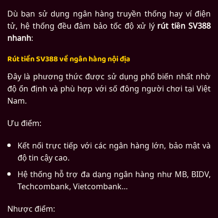
Dù bạn sử dụng ngân hàng truyền thống hay ví điện
tử, hệ thống đều đảm bảo tốc độ xử lý
rút tiền SV388
nhanh
:
Rút tiền SV388 về ngân hàng nội địa
Đây là phương thức được sử dụng phổ biến nhất nhờ
độ ổn định và phù hợp với số đông người chơi tại Việt
Nam.
Ưu điểm:
Kết nối trực tiếp với các ngân hàng lớn, bảo mật và
độ tin cậy cao.
Hệ thống hỗ trợ đa dạng ngân hàng như MB, BIDV,
Techcombank, Vietcombank…
Nhược điểm: