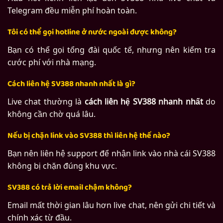
Telegram đều miễn phí hoàn toàn.
Tôi có thể gọi hotline ở nước ngoài được không?
Bạn có thể gọi tổng đài quốc tế, nhưng nên kiểm tra
cước phí với nhà mạng.
Cách liên hệ SV388 nhanh nhất là gì?
Live chat thường là
cách liên hệ SV388 nhanh nhất
do
không cần chờ quá lâu.
Nếu bị chặn link vào SV388 thì liên hệ thế nào?
Bạn nên liên hệ support để nhận link vào nhà cái SV388
không bị chặn đúng khu vực.
SV388 có trả lời email chậm không?
Email mất thời gian lâu hơn live chat, nên gửi chi tiết và
chính xác từ đầu.