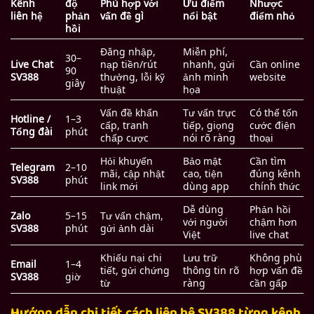
Kênh
độ
Phù hợp với
Ưu điểm
Nhược
liên hệ
phản
vấn đề gì
nổi bật
điểm nhỏ
hồi
Đăng nhập,
Miễn phí,
30–
Live Chat
nạp tiền/rút
nhanh, gửi
Cần online
90
SV388
thưởng, lỗi kỹ
ảnh minh
website
giây
thuật
họa
Vấn đề khẩn
Tư vấn trực
Có thể tốn
Hotline /
1–3
cấp, tranh
tiếp, giọng
cước điện
Tổng đài
phút
chấp cược
nói rõ ràng
thoại
Hỏi khuyến
Bảo mật
Cần tìm
Telegram
2–10
mãi, cập nhật
cao, tiện
đúng kênh
SV388
phút
link mới
dùng app
chính thức
Dễ dùng
Phản hồi
Zalo
5–15
Tư vấn chậm,
với người
chậm hơn
SV388
phút
gửi ảnh dài
Việt
live chat
Khiếu nại chi
Lưu trữ
Không phù
Email
1–4
tiết, gửi chứng
thông tin rõ
hợp vấn đề
SV388
giờ
từ
ràng
cần gấp
Hướng dẫn chi tiết cách liên hệ SV388 từng kênh