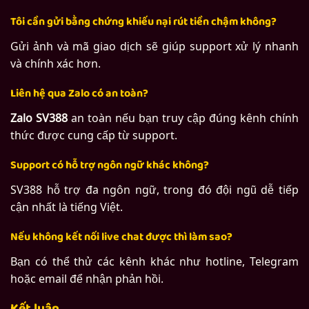
Tôi cần gửi bằng chứng khiếu nại rút tiền chậm không?
Gửi ảnh và mã giao dịch sẽ giúp support xử lý nhanh
và chính xác hơn.
Liên hệ qua Zalo có an toàn?
Zalo SV388
an toàn nếu bạn truy cập đúng kênh chính
thức được cung cấp từ support.
Support có hỗ trợ ngôn ngữ khác không?
SV388 hỗ trợ đa ngôn ngữ, trong đó đội ngũ dễ tiếp
cận nhất là tiếng Việt.
Nếu không kết nối live chat được thì làm sao?
Bạn có thể thử các kênh khác như hotline, Telegram
hoặc email để nhận phản hồi.
Kết luận