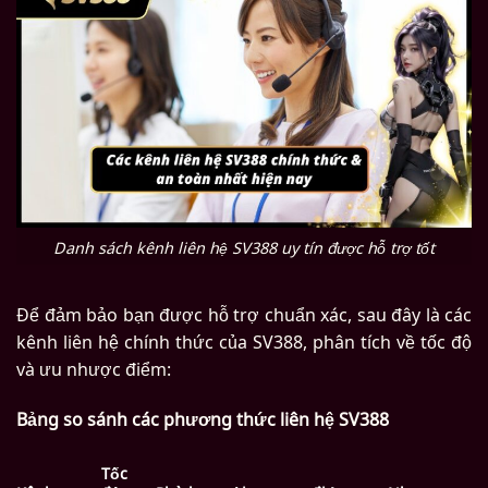
Danh sách kênh liên hệ SV388 uy tín được hỗ trợ tốt
Để đảm bảo bạn được hỗ trợ chuẩn xác, sau đây là các
kênh liên hệ chính thức của SV388, phân tích về tốc độ
và ưu nhược điểm:
Bảng so sánh các phương thức liên hệ SV388
Tốc