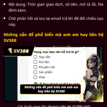
Nội dung: Thời gian giao dịch, số tiền, mô tả lỗi, file
đính kèm.
Chờ phản hồi và lưu lại email trả lời để đối chiếu sau
này.
Những vấn đề phổ biến mà anh em hay liên hệ
SV388
Các lý do cược thủ thường liên hệ SV388 nhất