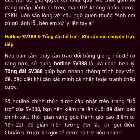
đăng nhập, lệnh bị treo, mã OTP không nhận được.
CSKH luôn sẵn lòng với câu ngõ quen thuộc: “Anh em
cứ gửi ảnh lỗi, bên em xử lý liền tay ạ!”
Hotline SV388 & Tổng đài hỗ trợ – Khi cần nói chuyện trực
tiếp
Nếu bạn cảm thấy cần trao đổi bằng giọng nói để rõ
ràng hơn, sử dụng
hotline SV388
là lựa chọn hợp lý.
Tổng đài SV388
giúp bạn nhanh chóng trình bày vấn
đề, đặc biệt khi cần xác minh cá nhân hoặc tranh chấp
cược.
Số hotline chính thức được cập nhật trên trang “Hỗ
trợ” của SV388, bạn nên kiểm tra lần cuối để đảm bảo
chính xác. Thời gian vàng gọi: Tránh giờ cao điểm từ
18h–22h để giảm hiện tượng đợi lâu khi gọi điện.
Chuẩn bị trước khi gọi để được hỗ trợ siêu nhanh: